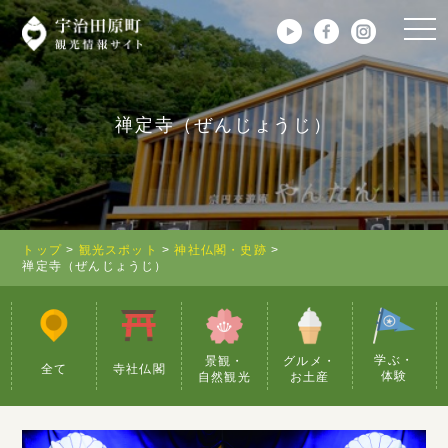
togg
navi
禅定寺（ぜんじょうじ）
トップ
>
観光スポット
>
神社仏閣・史跡
>
禅定寺（ぜんじょうじ）
学ぶ・
景観・
グルメ・
全て
寺社仏閣
体験
自然観光
お土産