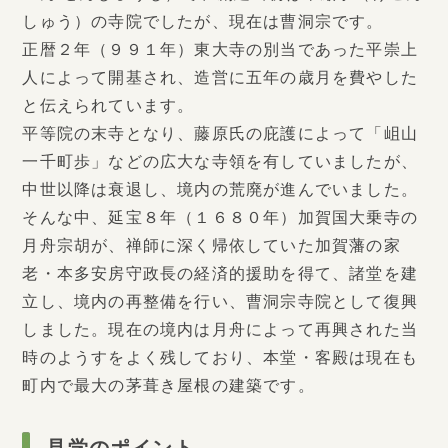
しゅう）の寺院でしたが、現在は曹洞宗です。
正暦２年（９９１年）東大寺の別当であった平崇上
人によって開基され、造営に五年の歳月を費やした
と伝えられています。
平等院の末寺となり、藤原氏の庇護によって「岨山
一千町歩」などの広大な寺領を有していましたが、
中世以降は衰退し、境内の荒廃が進んでいました。
そんな中、延宝８年（１６８０年）加賀国大乗寺の
月舟宗胡が、禅師に深く帰依していた加賀藩の家
老・本多安房守政長の経済的援助を得て、諸堂を建
立し、境内の再整備を行い、曹洞宗寺院として復興
しました。現在の境内は月舟によって再興された当
時のようすをよく残しており、本堂・客殿は現在も
町内で最大の茅葺き屋根の建築です。
見学のポイント