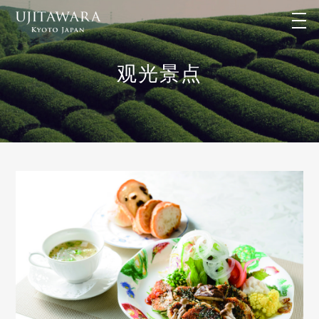
t
o
g
g
l
观光景点
e
n
a
v
i
g
a
t
i
o
n