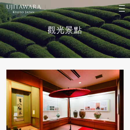
t
o
g
g
l
觀光景點
e
n
a
v
i
g
a
t
i
o
n