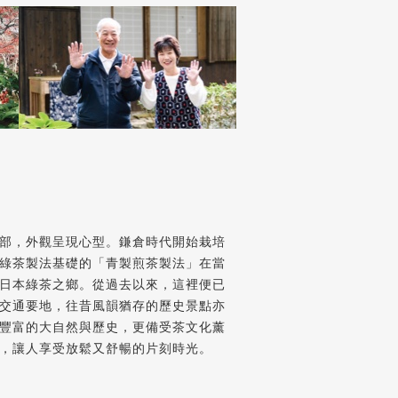
部，外觀呈現心型。鎌倉時代開始栽培
綠茶製法基礎的「青製煎茶製法」在當
日本綠茶之鄉。從過去以來，這裡便已
交通要地，往昔風韻猶存的歷史景點亦
豐富的大自然與歷史，更備受茶文化薰
，讓人享受放鬆又舒暢的片刻時光。