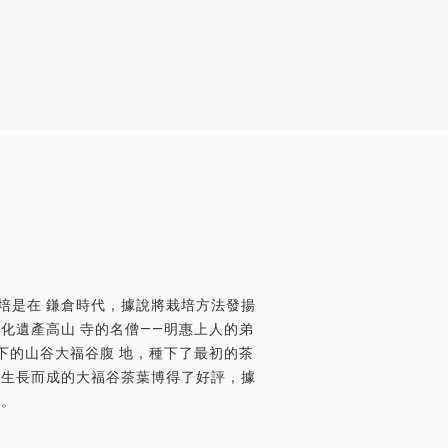
培是在 鎌倉時代，據說將栽培方法發揚
化遺產高山 寺的名僧——明惠上人的弟
下的山谷大福谷腹 地，種下了最初的茶
下生長而成的大福谷茶葉博得了好評，據
中。