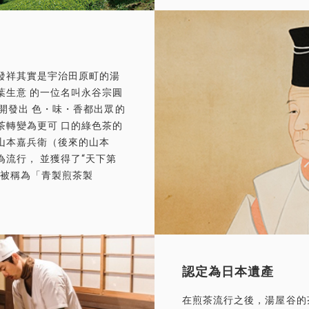
發祥其實是宇治田原町的湯
葉生意 的一位名叫永谷宗圓
開發出 色・味・香都出眾的
茶轉變為更可 口的綠色茶的
山本嘉兵衛（後來的山本
為流行， 並獲得了“天下第
法被稱為「青製煎茶製
。
認定為日本遺產
認定為日本遺產
在煎茶流行之後，湯屋谷的