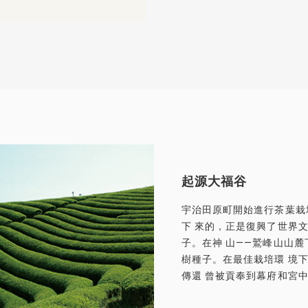
起源大福谷
起源大福谷
宇治田原町開始進行茶葉栽
下 來的，正是復興了世界文
子。在神 山——鷲峰山山麓
樹種子。在最佳栽培環 境
傳還 曾被貢奉到幕府和宮