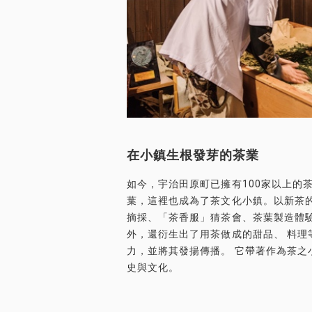
在小鎮生根發芽的茶業
如今，宇治田原町已擁有100家以上的
葉，這裡也成為了茶文化小鎮。以新茶的
摘採、「茶香服」猜茶會、茶葉製造體驗
外，還衍生出了用茶做成的甜品、 料理
力，並將其發揚傳播。 它帶著作為茶之
史與文化。