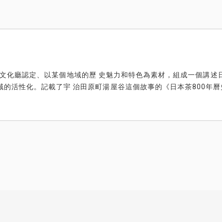
ge）是由文化廳認定、以某個地域的歷 史魅力和特色為素材，組成一個講
的活性化。記載了宇 治田原町湯屋谷這個故事的《日本茶800年曆