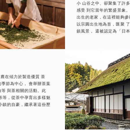
小 山谷之中、卻聚集了許
感受 到它當年的繁盛景象
出生的老家，在這裡能夠參
以宗圓出生地為首，匯聚 
鎮風景， 還被認定為「日
茶農在傾力於製造優質 茶
季節為中心， 會舉辦茶葉
等 與茶相關的活動。此
等等，從茶中孕育出多樣魅
小鎮的自豪，繼承著這份歷