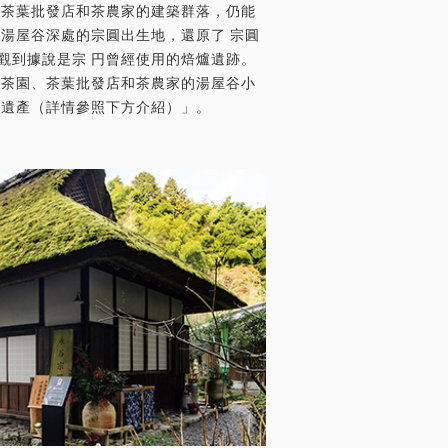
多茶葉批發店和茶農家的建築群落，仍能
。湯屋谷深處的宗圓出生地，還原了 宗圓
觀到據說是宗 円曾經使用的焙爐遺跡。
了茶園、茶葉批發店和茶農家的湯屋谷小
本遺產（詳情參照下方介紹）」。
在小鎮生根發芽的茶業