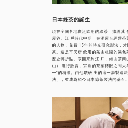
日本綠茶的誕生
現在全國各地廣泛飲用的綠茶，據說其 
屋谷。江 戶時代中期，在湯屋台經營茶
的人物，花費 15年的時光研究製法，才
茶。這是平民所 飲用的茶由粗陋的褐色
歷史轉折點。宗圓來到江 戶，經由茶商
山） 進行販賣，宗圓的茶葉轉眼之間大
一”的稱號。由他鑽研 出的這一套製造
法」，並成為如今日本綠茶製法的基石