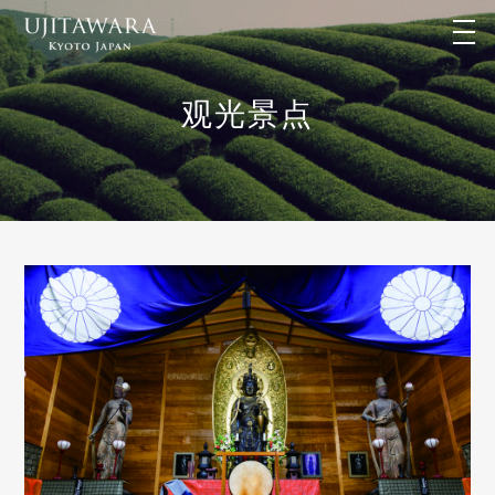
t
o
g
g
l
观光景点
e
n
a
v
i
g
a
t
i
o
n