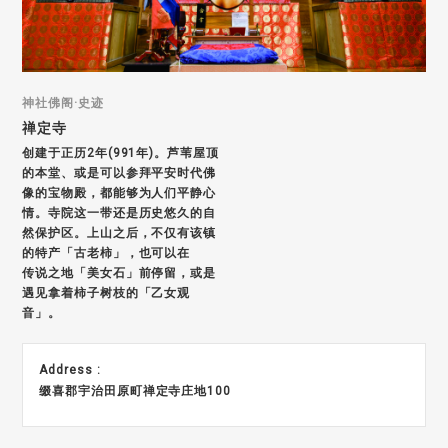
神社佛阁·史迹
禅定寺
创建于正历2年(991年)。芦苇屋顶
的本堂、或是可以参拜平安时代佛
像的宝物殿，都能够为人们平静心
情。寺院这一带还是历史悠久的自
然保护区。上山之后，不仅有该镇
的特产「古老柿」，也可以在
传说之地「美女石」前停留，或是
遇见拿着柿子树枝的「乙女观
音」。
Address :
缀喜郡宇治田原町禅定寺庄地100