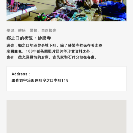
學習、體驗 景觀、自然觀光
鄉之口的街道・妙樂寺
過去，鄉之口地區曾是城下町。除了妙樂寺裡保存著永谷
宗圓畫像、100年前茶園照片照片等珍貴資料之外，
也有一些充滿風情的倉庫、古民家和石碑分散在各處。
Address :
缀喜郡宇治田原町乡之口本町118