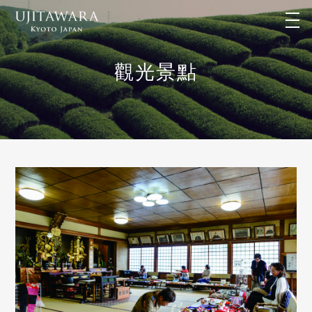
t
o
g
g
l
觀光景點
e
n
a
v
i
g
a
t
i
o
n