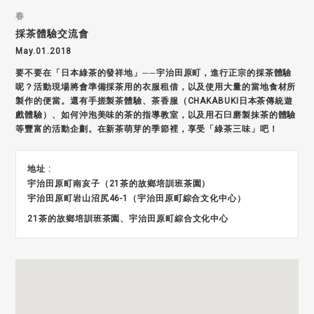
春
採茶體驗交流會
May.01.2018
要不要在「日本綠茶的發祥地」──宇治田原町，進行正宗的採茶體驗
呢？活動現場將會準備採茶用的衣服租借，以及使用大量的當地食材所
製作的便當。還有手搓製茶體驗、茶香服（CHAKABUKI日本茶傳統遊
戲體驗）、如何沖泡美味的茶的指導教室，以及用石臼磨製抹茶的體驗
等豐富的活動企劃。在新茶萌芽的季節裡，享受「綠茶三味」吧！
地址 :
宇治田原町南亥子（21茶的故鄉培訓班茶園）
宇治田原町岩山沼尻46-1（宇治田原町綜合文化中心）
21茶的故鄉培訓班茶園、宇治田原町綜合文化中心