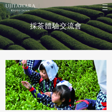
t
o
g
g
l
採茶體驗交流會
e
n
a
v
i
g
a
t
i
o
n